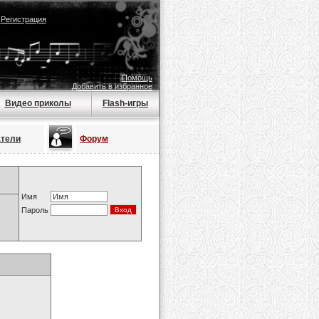
|
Регистрация
Помощь
Добавить в избранное
Видео приколы
Flash-игры
атели
Форум
Имя
Пароль