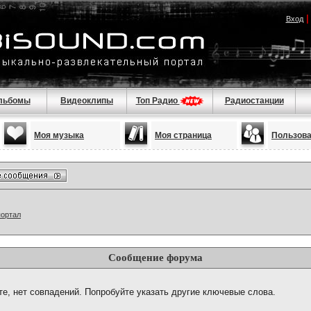
Вход
льбомы
Видеоклипы
Топ Радио
Радиостанции
Моя музыка
Моя страница
Пользов
портал
Сообщение форума
те, нет совпадений. Попробуйте указать другие ключевые слова.