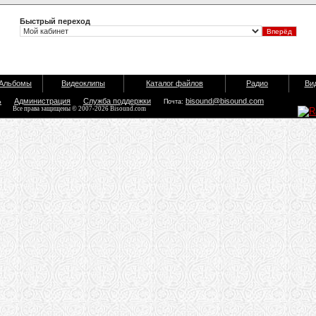
Быстрый переход
Альбомы
Видеоклипы
Каталог файлов
Радио
Ви
ь
Администрация
Служба поддержки
bisound@bisound.com
Почта:
Все права защищены © 2007-2026 Bisound.com