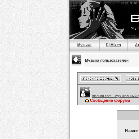
Музыка
Dj Mixes
А
Музыка пользователей
Bisound.com - Музыкальный 
Сообщение форума
Извини