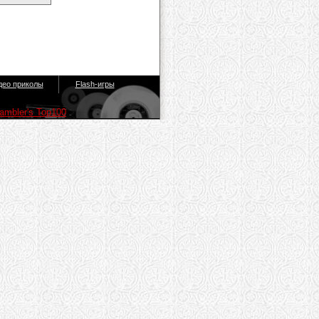
део приколы
Flash-игры