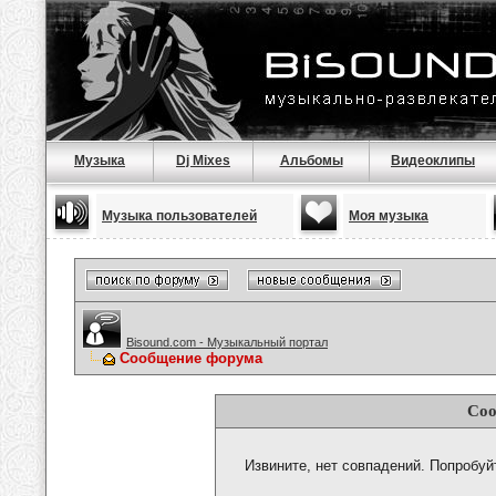
Музыка
Dj Mixes
Альбомы
Видеоклипы
Музыка пользователей
Моя музыка
Bisound.com - Музыкальный портал
Сообщение форума
Соо
Извините, нет совпадений. Попробуй