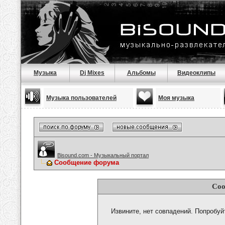
Музыка
Dj Mixes
Альбомы
Видеоклипы
Музыка пользователей
Моя музыка
Bisound.com - Музыкальный портал
Сообщение форума
Соо
Извините, нет совпадений. Попробуй