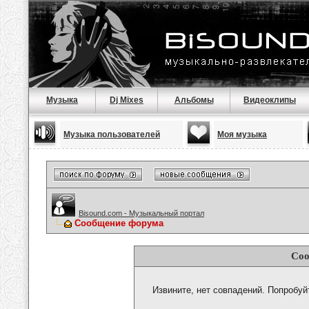
Музыка
Dj Mixes
Альбомы
Видеоклипы
Музыка пользователей
Моя музыка
Bisound.com - Музыкальный портал
Сообщение форума
Соо
Извините, нет совпадений. Попробуй