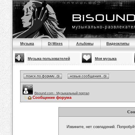
Музыка
Dj Mixes
Альбомы
Видеоклипы
Музыка пользователей
Моя музыка
Bisound.com - Музыкальный портал
Сообщение форума
Соо
Извините, нет совпадений. Попробуй