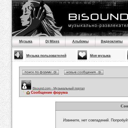
Музыка
Dj Mixes
Альбомы
Видеоклипы
Музыка пользователей
Моя музыка
Bisound.com - Музыкальный портал
Сообщение форума
Соо
Извините, нет совпадений. Попробуй