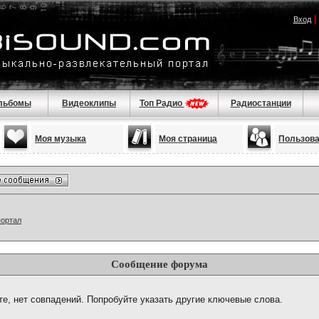
Вход
льбомы
Видеоклипы
Топ Радио
Радиостанции
Моя музыка
Моя страница
Пользов
портал
Сообщение форума
те, нет совпадений. Попробуйте указать другие ключевые слова.