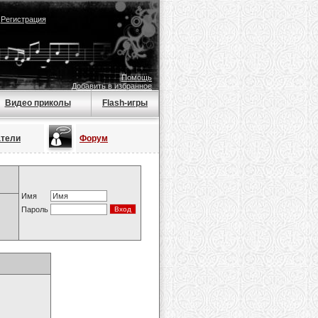
|
Регистрация
Помощь
Добавить в избранное
Видео приколы
Flash-игры
атели
Форум
Имя
Пароль