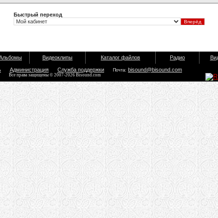
Быстрый переход
Альбомы
Видеоклипы
Каталог файлов
Радио
Ви
ь
Администрация
Служба поддержки
bisound@bisound.com
Почта:
Все права защищены © 2007-2026 Bisound.com