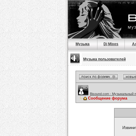
Музыка
Dj Mixes
А
Музыка пользователей
Bisound.com - Музыкальный 
Сообщение форума
Извини