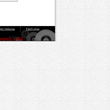
део приколы
Flash-игры