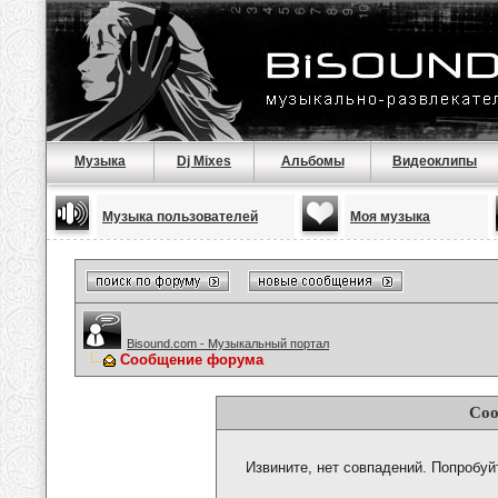
Музыка
Dj Mixes
Альбомы
Видеоклипы
Музыка пользователей
Моя музыка
Bisound.com - Музыкальный портал
Сообщение форума
Соо
Извините, нет совпадений. Попробуй