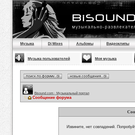
Музыка
Dj Mixes
Альбомы
Видеоклипы
Музыка пользователей
Моя музыка
Bisound.com - Музыкальный портал
Сообщение форума
Соо
Извините, нет совпадений. Попробуй