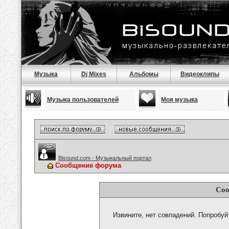
Музыка
Dj Mixes
Альбомы
Видеоклипы
Музыка пользователей
Моя музыка
Bisound.com - Музыкальный портал
Сообщение форума
Соо
Извините, нет совпадений. Попробуй