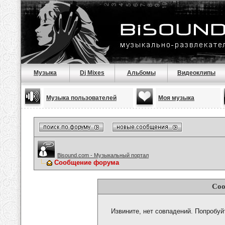
Музыка
Dj Mixes
Альбомы
Видеоклипы
Музыка пользователей
Моя музыка
Bisound.com - Музыкальный портал
Сообщение форума
Соо
Извините, нет совпадений. Попробуй