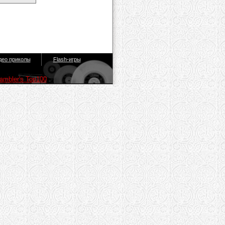
део приколы
Flash-игры