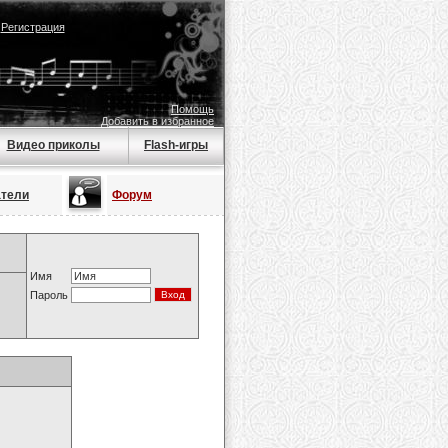
|
Регистрация
Помощь
Добавить в избранное
Видео приколы
Flash-игры
атели
Форум
Имя
Пароль