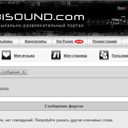
Вход
льбомы
Видеоклипы
Топ Радио
Радиостанции
Моя музыка
Моя страница
Пользов
портал
Сообщение форума
те, нет совпадений. Попробуйте указать другие ключевые слова.