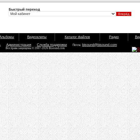
Быстрый переход
Альбомы
Видеоклипы
Каталог файлов
Радио
Ви
ь
Администрация
Служба поддержки
bisound@bisound.com
Почта:
Все права защищены © 2007-2026 Bisound.com