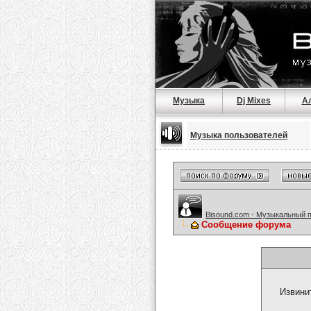
Музыка
Dj Mixes
А
Музыка пользователей
Bisound.com - Музыкальный 
Сообщение форума
Извини