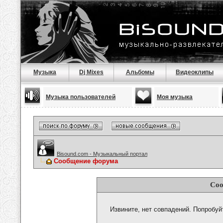
Музыка
Dj Mixes
Альбомы
Видеоклипы
Музыка пользователей
Моя музыка
Bisound.com - Музыкальный портал
Сообщение форума
Соо
Извините, нет совпадений. Попробуй