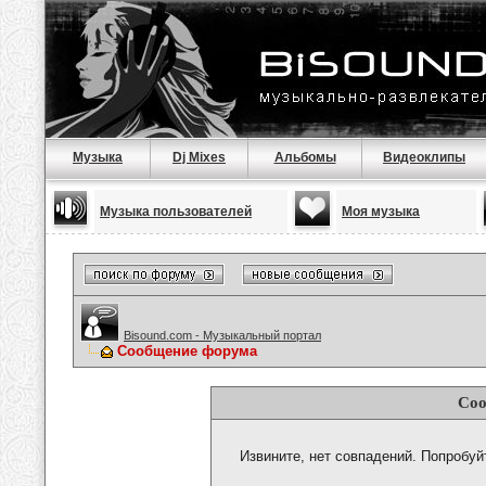
Музыка
Dj Mixes
Альбомы
Видеоклипы
Музыка пользователей
Моя музыка
Bisound.com - Музыкальный портал
Сообщение форума
Соо
Извините, нет совпадений. Попробуй