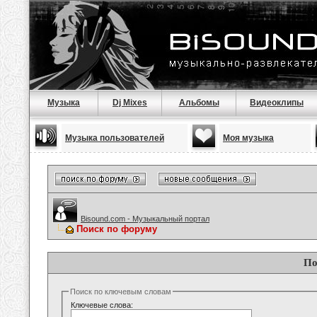
Музыка
Dj Mixes
Альбомы
Видеоклипы
Музыка пользователей
Моя музыка
Bisound.com - Музыкальный портал
Поиск по форуму
По
Поиск по ключевым словам
Ключевые слова: