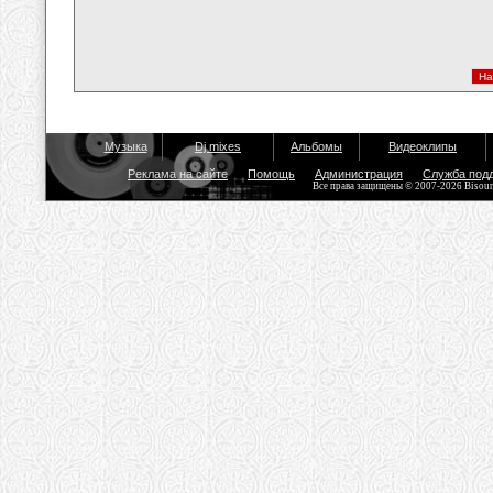
Музыка
Dj mixes
Альбомы
Видеоклипы
Реклама на сайте
Помощь
Администрация
Служба под
Все права защищены © 2007-2026 Bisou