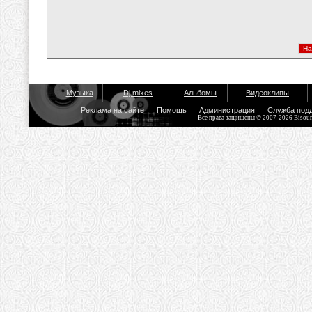
Музыка
Dj mixes
Альбомы
Видеоклипы
Реклама на сайте
Помощь
Администрация
Служба под
Все права защищены © 2007-2026 Bisou