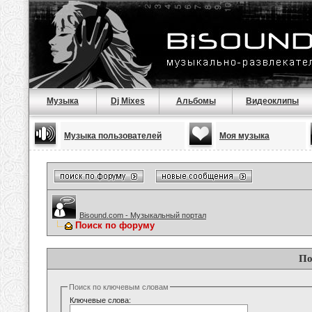
Музыка
Dj Mixes
Альбомы
Видеоклипы
Музыка пользователей
Моя музыка
Bisound.com - Музыкальный портал
Поиск по форуму
По
Поиск по ключевым словам
Ключевые слова: