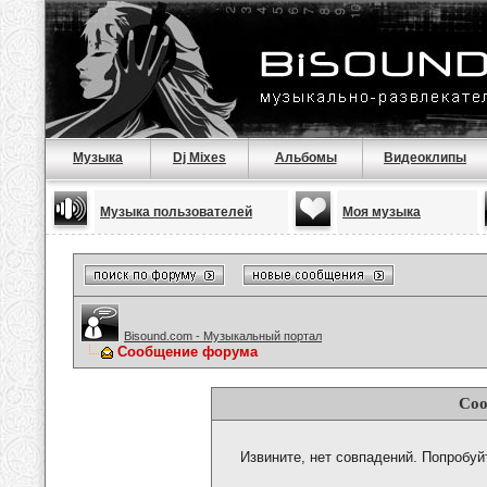
Музыка
Dj Mixes
Альбомы
Видеоклипы
Музыка пользователей
Моя музыка
Bisound.com - Музыкальный портал
Сообщение форума
Соо
Извините, нет совпадений. Попробуй