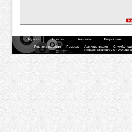
Музыка
Dj mixes
Альбомы
Видеоклипы
Реклама на сайте
Помощь
Администрация
Служба под
Все права защищены © 2007-2026 Bisou