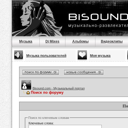
Музыка
Dj Mixes
Альбомы
Видеоклипы
Музыка пользователей
Моя музыка
Bisound.com - Музыкальный портал
Поиск по форуму
По
Поиск по ключевым словам
Ключевые слова: