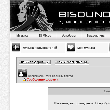
Музыка
Dj Mixes
Альбомы
Видеоклипы
Музыка пользователей
Моя музыка
Bisound.com - Музыкальный портал
Сообщение форума
Соо
Извините, нет совпадений. Попробуй