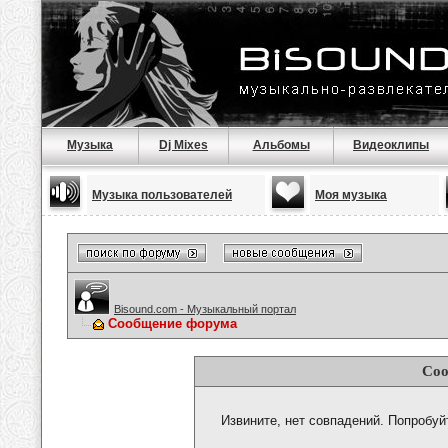
Музыка
Dj Mixes
Альбомы
Видеоклипы
Музыка пользователей
Моя музыка
Bisound.com - Музыкальный портал
Сообщение форума
Соо
Извините, нет совпадений. Попробуй