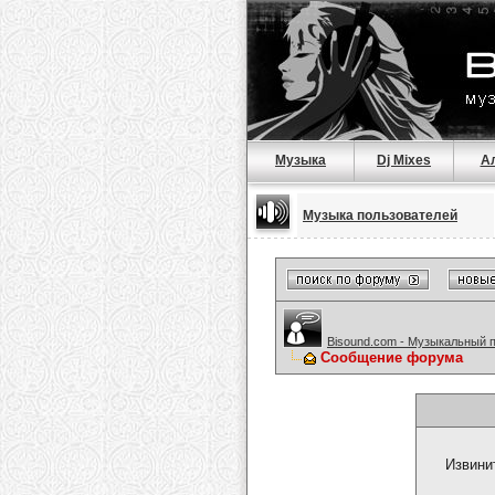
Музыка
Dj Mixes
А
Музыка пользователей
Bisound.com - Музыкальный 
Сообщение форума
Извини