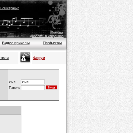
|
Регистрация
Помощь
Добавить в избранное
Видео приколы
Flash-игры
атели
Форум
Имя
Пароль