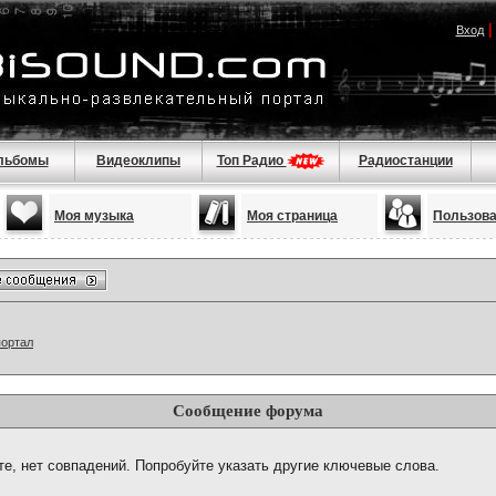
Вход
льбомы
Видеоклипы
Топ Радио
Радиостанции
Моя музыка
Моя страница
Пользов
портал
Сообщение форума
те, нет совпадений. Попробуйте указать другие ключевые слова.