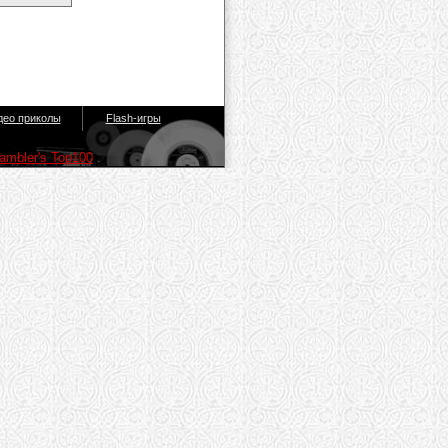
део приколы
Flash-игры