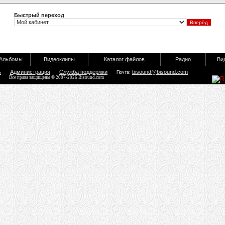
Быстрый переход
Альбомы
Видеоклипы
Каталог файлов
Радио
Ви
ь
Администрация
Служба поддержки
bisound@bisound.com
Почта:
Все права защищены © 2007-2026 Bisound.com