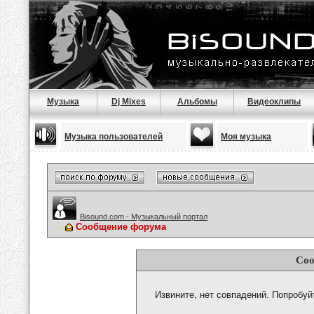
Музыка
Dj Mixes
Альбомы
Видеоклипы
Музыка пользователей
Моя музыка
Bisound.com - Музыкальный портал
Сообщение форума
Соо
Извините, нет совпадений. Попробуй