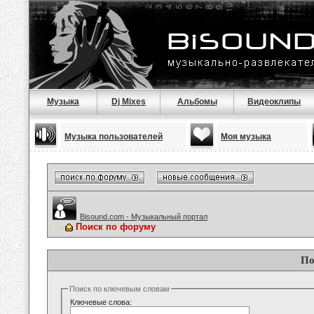
Музыка
Dj Mixes
Альбомы
Видеоклипы
Музыка пользователей
Моя музыка
Bisound.com - Музыкальный портал
Поиск по форуму
По
Поиск по ключевым словам
Ключевые слова: