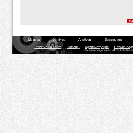
Музыка
Dj mixes
Альбомы
Видеоклипы
Реклама на сайте
Помощь
Администрация
Служба под
Все права защищены © 2007-2026 Bisou