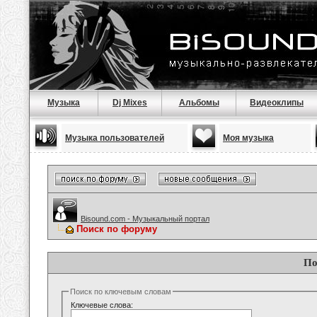
Музыка
Dj Mixes
Альбомы
Видеоклипы
Музыка пользователей
Моя музыка
Bisound.com - Музыкальный портал
Поиск по форуму
По
Поиск по ключевым словам
Ключевые слова: