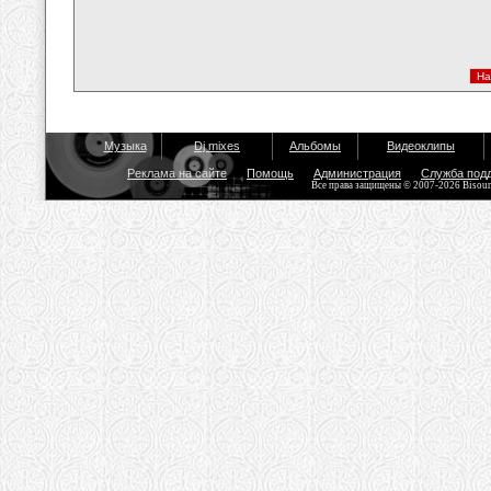
Музыка
Dj mixes
Альбомы
Видеоклипы
Реклама на сайте
Помощь
Администрация
Служба под
Все права защищены © 2007-2026 Bisou