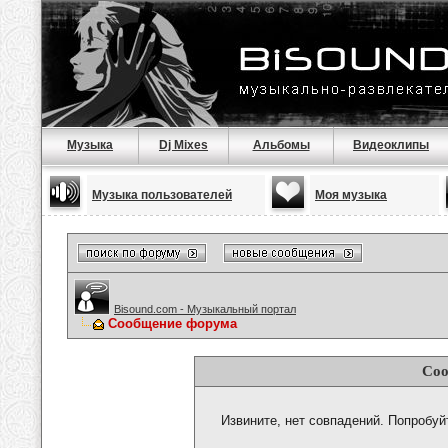
Музыка
Dj Mixes
Альбомы
Видеоклипы
Музыка пользователей
Моя музыка
Bisound.com - Музыкальный портал
Сообщение форума
Соо
Извините, нет совпадений. Попробуй