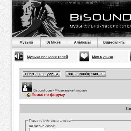
Музыка
Dj Mixes
Альбомы
Видеоклипы
Музыка пользователей
Моя музыка
Bisound.com - Музыкальный портал
Поиск по форуму
По
Поиск по ключевым словам
Ключевые слова: