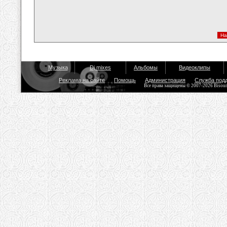
Музыка
Dj mixes
Альбомы
Видеоклипы
Реклама на сайте
Помощь
Администрация
Служба под
Все права защищены © 2007-2026 Bisou