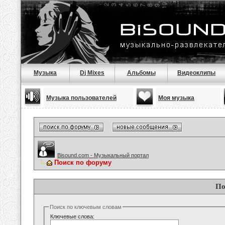
Музыка
Dj Mixes
Альбомы
Видеоклипы
Музыка пользователей
Моя музыка
Bisound.com - Музыкальный портал
Поиск по форуму
По
Поиск по ключевым словам
Ключевые слова: