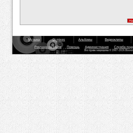
Музыка
Dj mixes
Альбомы
Видеоклипы
Реклама на сайте
Помощь
Администрация
Служба под
Все права защищены © 2007-2026 Bisou