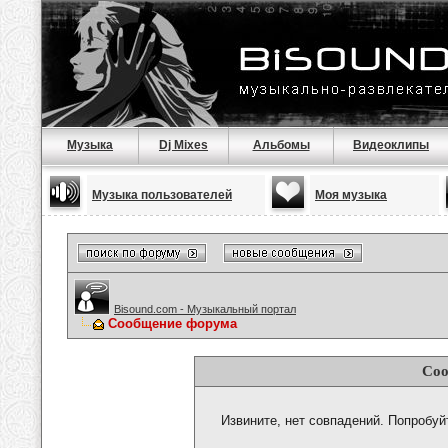
Музыка
Dj Mixes
Альбомы
Видеоклипы
Музыка пользователей
Моя музыка
Bisound.com - Музыкальный портал
Сообщение форума
Соо
Извините, нет совпадений. Попробуй