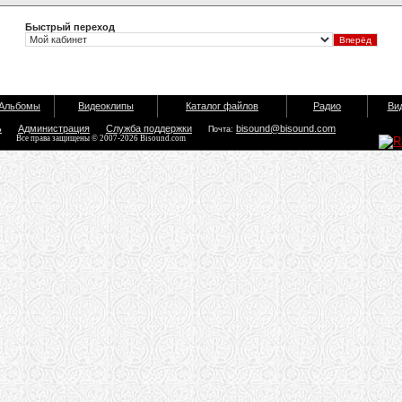
Быстрый переход
Альбомы
Видеоклипы
Каталог файлов
Радио
Ви
ь
Администрация
Служба поддержки
bisound@bisound.com
Почта:
Все права защищены © 2007-2026 Bisound.com