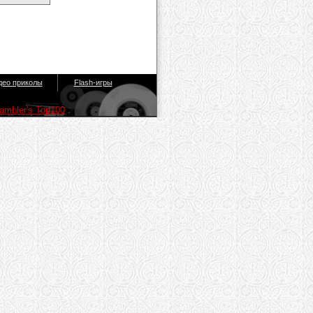
део приколы
Flash-игры