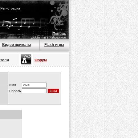
|
Регистрация
Помощь
Добавить в избранное
Видео приколы
Flash-игры
атели
Форум
Имя
Пароль