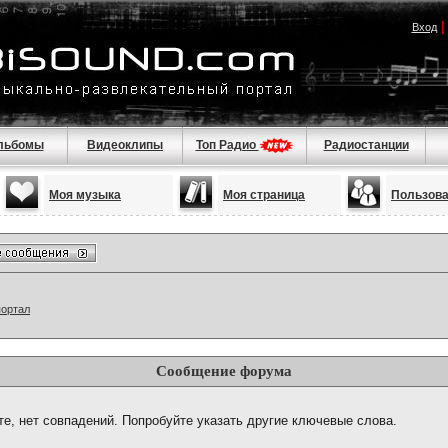
Вход
льбомы
Видеоклипы
Топ Радио
Радиостанции
Моя музыка
Моя страница
Пользов
портал
Сообщение форума
те, нет совпадений. Попробуйте указать другие ключевые слова.