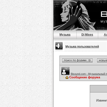
Музыка
Dj Mixes
А
Музыка пользователей
Bisound.com - Музыкальный 
Сообщение форума
Извини