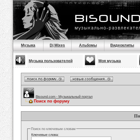
Музыка
Dj Mixes
Альбомы
Видеоклипы
Музыка пользователей
Моя музыка
Bisound.com - Музыкальный портал
Поиск по форуму
По
Поиск по ключевым словам
Ключевые слова: