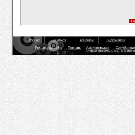
Музыка
Dj mixes
Альбомы
Видеоклипы
Реклама на сайте
Помощь
Администрация
Служба под
Все права защищены © 2007-2026 Bisou