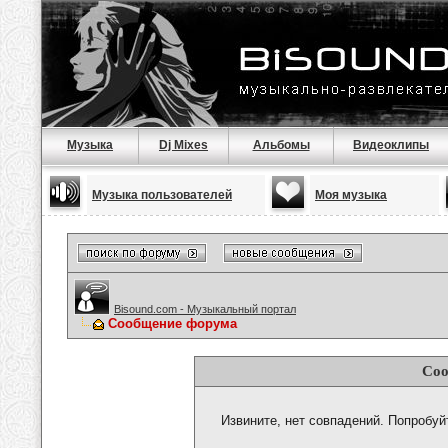
Музыка
Dj Mixes
Альбомы
Видеоклипы
Музыка пользователей
Моя музыка
Bisound.com - Музыкальный портал
Сообщение форума
Соо
Извините, нет совпадений. Попробуй