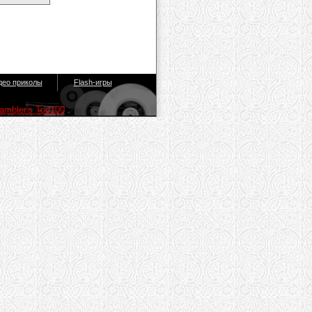
део приколы
Flash-игры