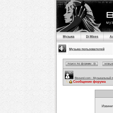
Музыка
Dj Mixes
А
Музыка пользователей
Bisound.com - Музыкальный 
Сообщение форума
Извини