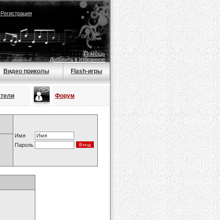
|
Регистрация
Помощь
Добавить в избранное
Видео приколы
Flash-игры
атели
Форум
Имя
Пароль