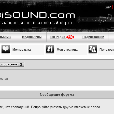
Вход
льбомы
Видеоклипы
Топ Радио
Радиостанции
Моя музыка
Моя страница
Пользов
портал
Сообщение форума
те, нет совпадений. Попробуйте указать другие ключевые слова.