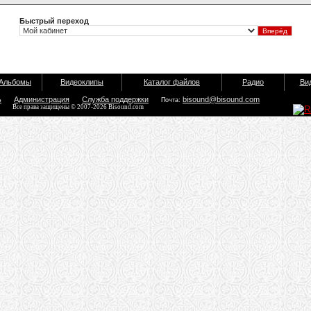
Быстрый переход
Альбомы
Видеоклипы
Каталог файлов
Радио
Ви
ь
Администрация
Служба поддержки
bisound@bisound.com
Почта:
Все права защищены © 2007-2026 Bisound.com