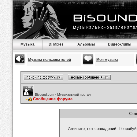
Музыка
Dj Mixes
Альбомы
Видеоклипы
Музыка пользователей
Моя музыка
Bisound.com - Музыкальный портал
Сообщение форума
Соо
Извините, нет совпадений. Попробуй