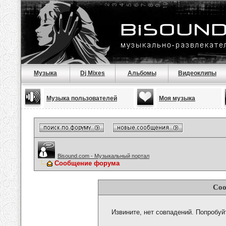
Музыка
Dj Mixes
Альбомы
Видеоклипы
Музыка пользователей
Моя музыка
Bisound.com - Музыкальный портал
Сообщение форума
Соо
Извините, нет совпадений. Попробуй