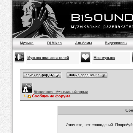
Музыка
Dj Mixes
Альбомы
Видеоклипы
Музыка пользователей
Моя музыка
Bisound.com - Музыкальный портал
Сообщение форума
Соо
Извините, нет совпадений. Попробуй