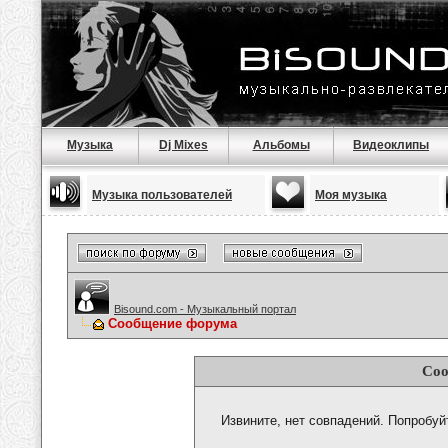
Музыка
Dj Mixes
Альбомы
Видеоклипы
Музыка пользователей
Моя музыка
Bisound.com - Музыкальный портал
Сообщение форума
Соо
Извините, нет совпадений. Попробуй