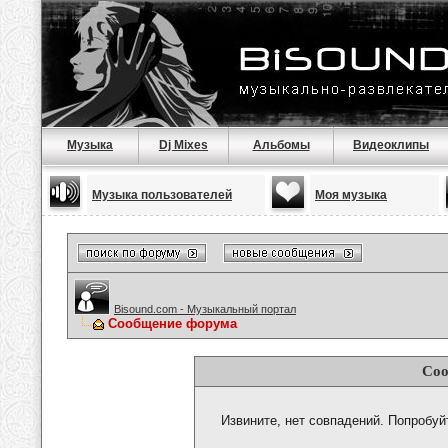
Музыка
Dj Mixes
Альбомы
Видеоклипы
Музыка пользователей
Моя музыка
Bisound.com - Музыкальный портал
Сообщение форума
Соо
Извините, нет совпадений. Попробуй