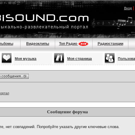
Вход
льбомы
Видеоклипы
Топ Радио
Радиостанции
Моя музыка
Моя страница
Пользов
портал
Сообщение форума
те, нет совпадений. Попробуйте указать другие ключевые слова.