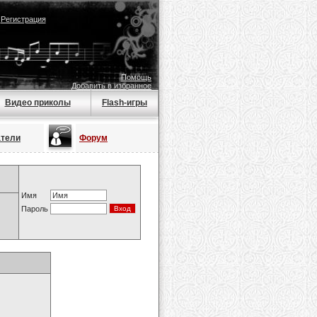
|
Регистрация
Помощь
Добавить в избранное
Видео приколы
Flash-игры
атели
Форум
Имя
Пароль