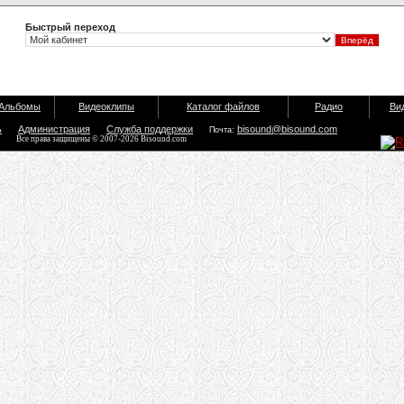
Быстрый переход
Альбомы
Видеоклипы
Каталог файлов
Радио
Ви
ь
Администрация
Служба поддержки
bisound@bisound.com
Почта:
Все права защищены © 2007-2026 Bisound.com