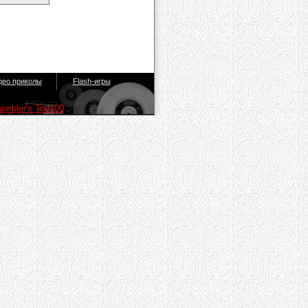
део приколы
Flash-игры