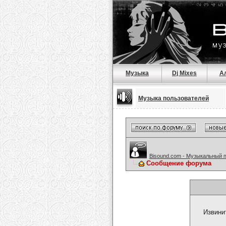
Музыка
Dj Mixes
А
Музыка пользователей
Bisound.com - Музыкальный 
Сообщение форума
Извини