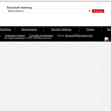
Быстрый переход
Альбомы
Видеоклипы
Каталог файлов
Радио
Ви
ь
Администрация
Служба поддержки
bisound@bisound.com
Почта:
Все права защищены © 2007-2026 Bisound.com