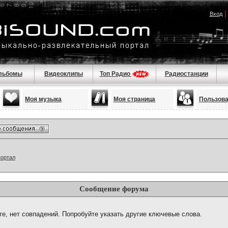
Вход
льбомы
Видеоклипы
Топ Радио
Радиостанции
Моя музыка
Моя страница
Пользов
портал
Сообщение форума
те, нет совпадений. Попробуйте указать другие ключевые слова.