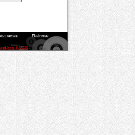
део приколы
Flash-игры