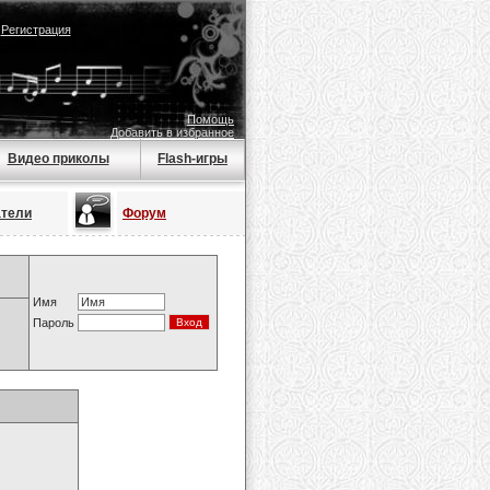
|
Регистрация
Помощь
Добавить в избранное
Видео приколы
Flash-игры
атели
Форум
Имя
Пароль