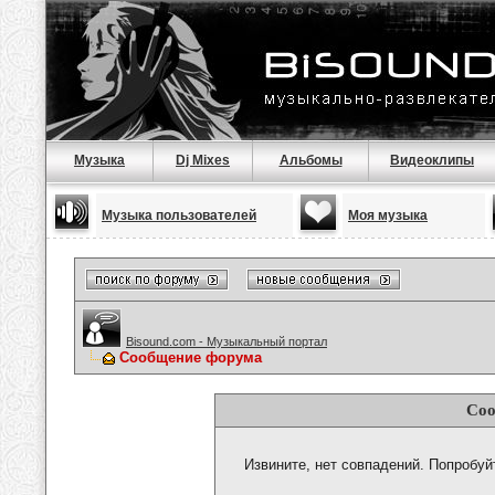
Музыка
Dj Mixes
Альбомы
Видеоклипы
Музыка пользователей
Моя музыка
Bisound.com - Музыкальный портал
Сообщение форума
Соо
Извините, нет совпадений. Попробуй