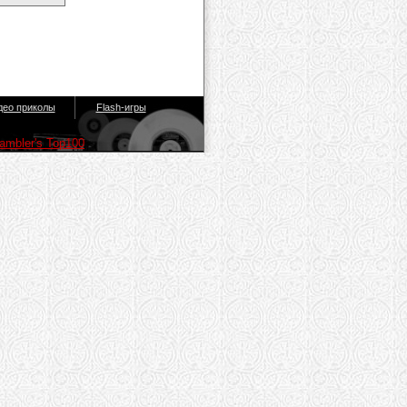
део приколы
Flash-игры