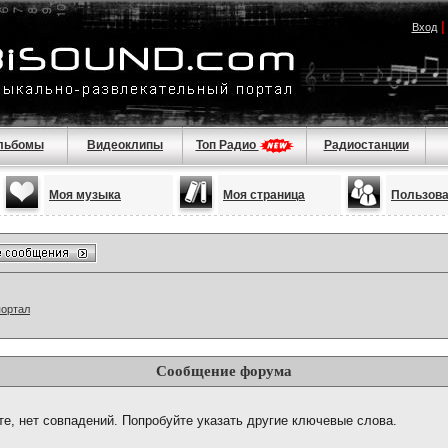
Вход
льбомы
Видеоклипы
Топ Радио
Радиостанции
Моя музыка
Моя страница
Пользов
портал
Сообщение форума
те, нет совпадений. Попробуйте указать другие ключевые слова.