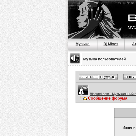
Музыка
Dj Mixes
А
Музыка пользователей
Bisound.com - Музыкальный 
Сообщение форума
Извини