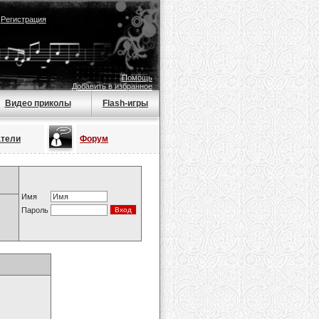
|
Регистрация
Помощь
Добавить в избранное
Видео приколы
Flash-игры
атели
Форум
Имя
Пароль