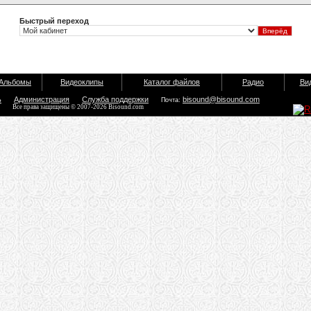
Быстрый переход
Альбомы
Видеоклипы
Каталог файлов
Радио
Ви
ь
Администрация
Служба поддержки
bisound@bisound.com
Почта:
Все права защищены © 2007-2026 Bisound.com