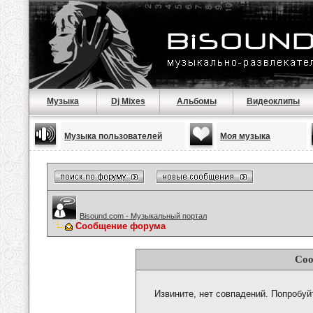
Музыка
Dj Mixes
Альбомы
Видеоклипы
Музыка пользователей
Моя музыка
Bisound.com - Музыкальный портал
Сообщение форума
Соо
Извините, нет совпадений. Попробуй