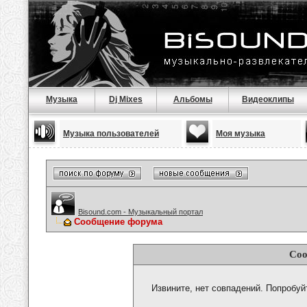
Музыка
Dj Mixes
Альбомы
Видеоклипы
Музыка пользователей
Моя музыка
Bisound.com - Музыкальный портал
Сообщение форума
Соо
Извините, нет совпадений. Попробуй