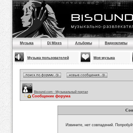
Музыка
Dj Mixes
Альбомы
Видеоклипы
Музыка пользователей
Моя музыка
Bisound.com - Музыкальный портал
Сообщение форума
Соо
Извините, нет совпадений. Попробуй