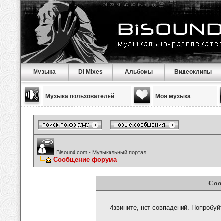
Музыка
Dj Mixes
Альбомы
Видеоклипы
Музыка пользователей
Моя музыка
Bisound.com - Музыкальный портал
Сообщение форума
Соо
Извините, нет совпадений. Попробуй