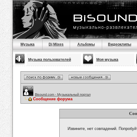
Музыка
Dj Mixes
Альбомы
Видеоклипы
Музыка пользователей
Моя музыка
Bisound.com - Музыкальный портал
Сообщение форума
Соо
Извините, нет совпадений. Попробуй