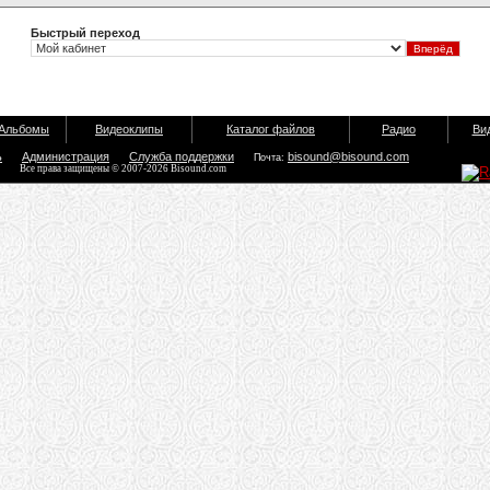
Быстрый переход
Альбомы
Видеоклипы
Каталог файлов
Радио
Ви
ь
Администрация
Служба поддержки
bisound@bisound.com
Почта:
Все права защищены © 2007-2026 Bisound.com