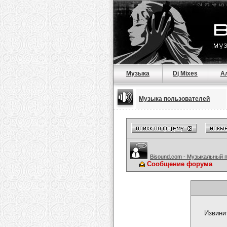
Музыка
Dj Mixes
А
Музыка пользователей
Bisound.com - Музыкальный 
Сообщение форума
Извини