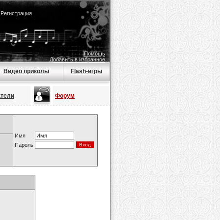
|
Регистрация
Помощь
Добавить в избранное
Видео приколы
Flash-игры
атели
Форум
Имя
Пароль