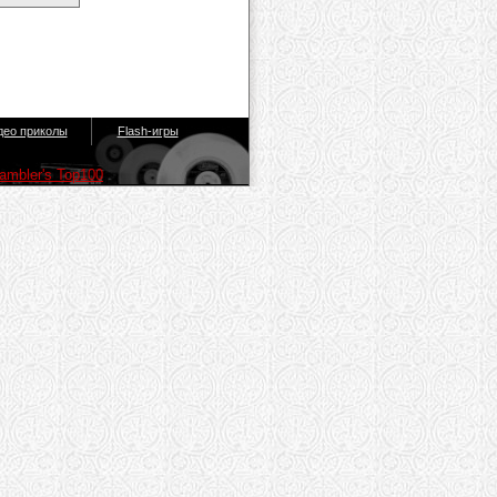
део приколы
Flash-игры