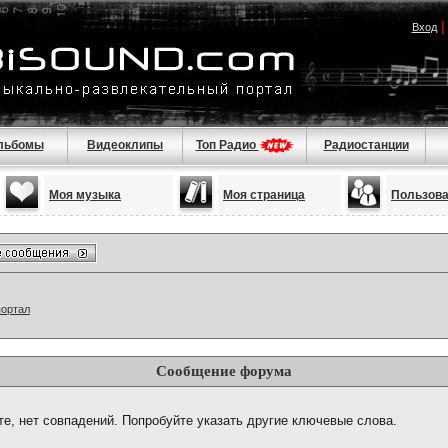
Вход
льбомы
Видеоклипы
Топ Радио
Радиостанции
Моя музыка
Моя страница
Пользов
портал
Сообщение форума
те, нет совпадений. Попробуйте указать другие ключевые слова.