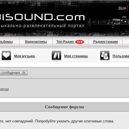
Вход
льбомы
Видеоклипы
Топ Радио
Радиостанции
Моя музыка
Моя страница
Пользов
портал
Сообщение форума
те, нет совпадений. Попробуйте указать другие ключевые слова.