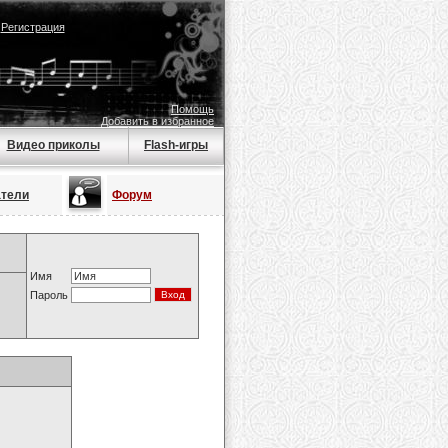
|
Регистрация
Помощь
Добавить в избранное
Видео приколы
Flash-игры
атели
Форум
Имя
Пароль