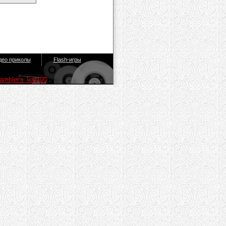
део приколы
Flash-игры