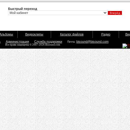
Быстрый переход
Альбомы
Видеоклипы
Каталог файлов
Радио
Ви
ь
Администрация
Служба поддержки
bisound@bisound.com
Почта:
Все права защищены © 2007-2026 Bisound.com