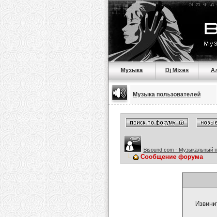
Музыка
Dj Mixes
А
Музыка пользователей
Bisound.com - Музыкальный 
Сообщение форума
Извини