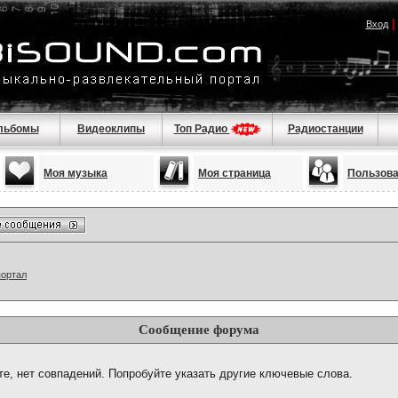
Вход
льбомы
Видеоклипы
Топ Радио
Радиостанции
Моя музыка
Моя страница
Пользов
портал
Сообщение форума
те, нет совпадений. Попробуйте указать другие ключевые слова.