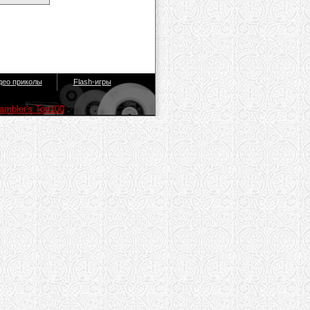
део приколы
Flash-игры