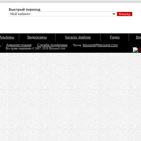
Быстрый переход
Альбомы
Видеоклипы
Каталог файлов
Радио
Ви
ь
Администрация
Служба поддержки
bisound@bisound.com
Почта:
Все права защищены © 2007-2026 Bisound.com