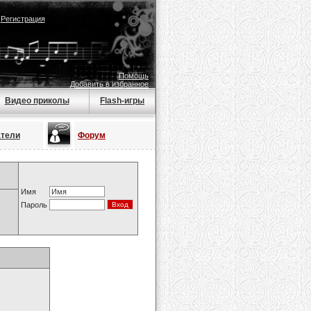
|
Регистрация
Помощь
Добавить в избранное
Видео приколы
Flash-игры
атели
Форум
Имя
Пароль