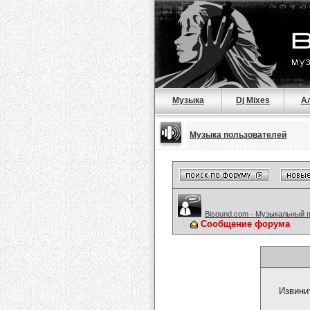
Музыка
Dj Mixes
А
Музыка пользователей
Bisound.com - Музыкальный 
Сообщение форума
Извини