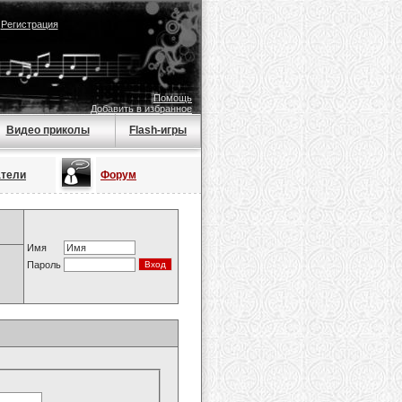
|
Регистрация
Помощь
Добавить в избранное
Видео приколы
Flash-игры
атели
Форум
Имя
Пароль