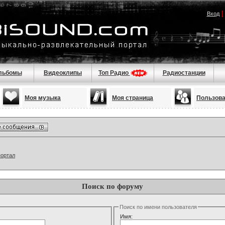
Вход
льбомы
Видеоклипы
Топ Радио
Радиостанции
Моя музыка
Моя страница
Пользов
портал
Поиск по форуму
Поиск по имени пользователя
Имя: